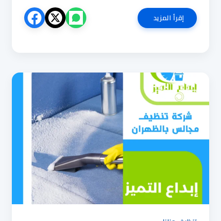
شركة
إقرأ المزيد
تنظيف
مجالس
بالاحساء
0544025920
تطهير
و
تعقيم
المجالس
بالاحساء