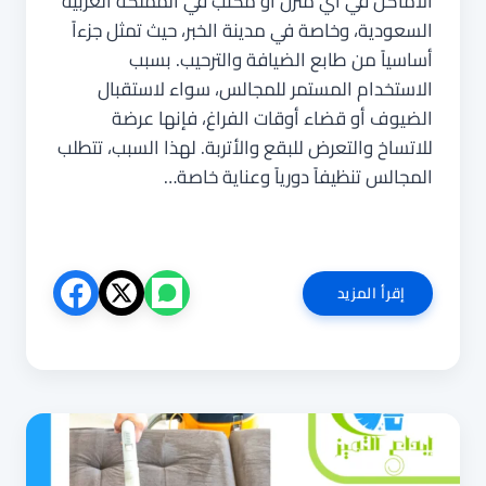
الأماكن في أي منزل أو مكتب في المملكة العربية
السعودية، وخاصة في مدينة الخبر، حيث تمثل جزءاً
أساسياً من طابع الضيافة والترحيب. بسبب
الاستخدام المستمر للمجالس، سواء لاستقبال
الضيوف أو قضاء أوقات الفراغ، فإنها عرضة
للاتساخ والتعرض للبقع والأتربة. لهذا السبب، تتطلب
المجالس تنظيفاً دورياً وعناية خاصة…
شركة
إقرأ المزيد
تنظيف
مجالس
بالخبر
0544025920
غسيل
و
تطهير
المجالس