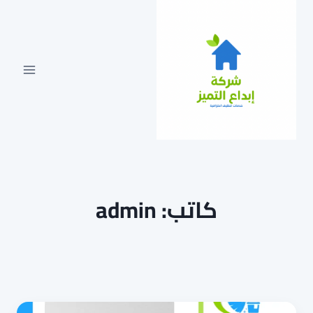
لتجاوز
لى
لمحتوى
كاتب: admin